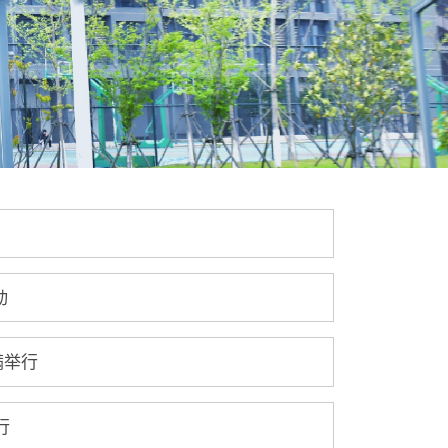
动
满举行
行