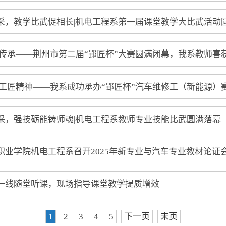
采，教学比武促相长|机电工程系第一届课堂教学大比武活动
心传承——荆州市第二届“郢匠杯”大赛圆满闭幕，我系教师喜
铸工匠精神——我系成功承办“郢匠杯”汽车维修工（新能源）
采，强技砺能铸师魂|机电工程系教师专业技能比武圆满落幕
职业学院机电工程系召开2025年新专业与汽车专业教材论证会
一线随堂听课，现场指导课堂教学提质增效
1
2
3
4
5
下一页
末页